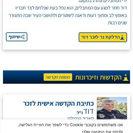
ידי המחבלים ונהרג במקום.
דוד חתר למגע עם המחבלים, הוא נפל בעת שנלחם לצד חבריו
באומץ לב ומתוך רעות ודאגה לשוטרים ולתושבי העיר שבה התגורר
שנים רבות
שיתוף
הדלקת נר לזכר דוד
הקדשות וזיכרונות
הוספת הקדשה
כתיבת הקדשה אישית לזכר
דוד
ז"ל
תאריך הנפילה:
אנו משתמשים בקובצי Cookie כדי לשפר את חוויית הגלישה,
07/10/2023
כ"ב תשרי שנת תשפ"ד
ולנתח את התנועה שלנו