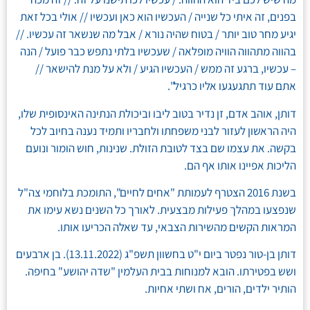
בפנים, זה איתי כל שנייה / העכשיו הוא כאן ועכשיו // אולי בכל זאת
יגיע מחר טוב יותר / בטוח שהיה נורא / אבל מה שנשאר זה עכשיו. //
בהווה מתהווה הוויה מופלאה / שעכשיו בלתי נתפש כבר פועל / הנה
– עכשיו, ברגע זה ממש / העכשיו הגיע / ולא על מנת להישאר //
אתם עוד תתגעגעו אליו כרגיל".
דותן, אוהב אדם, זן נדיר בטוב ליבו וביכולת הנתינה האינסופית שלו,
היה הראשון לעזור לבני משפחתו ולחבריו ותמיד נענה בחיוב לכל
בקשה. את עצמו שם בצד לטובת הזולת. שנינות, חוש הומור ונועם
הליכות אפיינו אותו אף הם.
בשנת 2016 הצטרף לעמותת "אחים לחיים", התומכת בלוחמי צה"ל
שנפצעו במהלך פעילות מבצעית. לאורך כל השנים נשא עימו את
המראות הקשים מהשירות הצבאי, עד שאלה הכריעו אותו.
דותן בן-טור נפטר ביום י"ט בחשוון תשפ"ג (13.11.2022). בן ארבעים
ושש בפטירתו. הובא למנוחות בבית העלמין "שדה יהושע" בחיפה.
הותיר ילדים, הורים, אח ושתי אחיות.