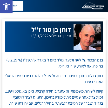
פתח סרגל
חזרה
דותן בן טור ז"ל
תאריך הנפילה: 13/11/2022
בנם הבכור של לאה וגלעד. נולד ביום ז' באדר א' תשל"ו (8.2.1976)
בחיפה. אח לאורי, שירי ואיריס.
דותן גדל והתחנך בחיפה. מכיתה א' עד י"ב למד בבית הספר הריאלי
העברי בעירו.
קיווה לשירות משמעותי ומאתגר ביחידה קרבית, ואכן באוגוסט 1994,
זמן קצר לאחר שסיים את לימודיו בתיכון, התגייס לצה"ל ושובץ
בגדוד "צבר" של חטיבת "גבעתי" בחיל הרגלים. עם יחידתו שירת