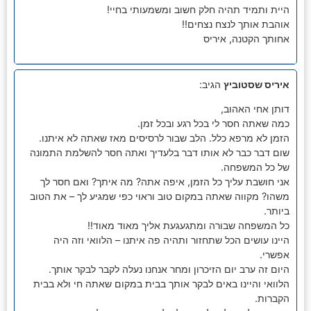
היית ותמיד תהיה חלק חשוב ומשמעותי בחיי!
אוהבת אותך לנצח נצחים!!
אחותך הקטנה, איריס
איריס שסטוביץ
הגיב:
דותן אחי האהוב,
כמה שאתה חסר לי בכל רגע ובכל זמן.
הזמן לא מרפא כלל. הלב שבור לרסיסים מאז שאתה לא איתנו.
שום דבר כבר לא אותו דבר בלעדיך ואתה חסר להשלמת התמונה
של כל המשפחה.
אני חושבת עליך כל הזמן, איפה אתה? מה איתך? ואם חסר לך
משהו? מקווה שאתה במקום טוב וראוי כפי שמגיע לך – את הטוב
ביותר.
כל המשפחה שבורה ומתגעגעת אליך מאוד מאוד!!
היינו עושים הכל שתחזור ותהיה פה איתנו – הלוואי וזה היה
אפשרי.
היום זה ערב יום הזיכרון ומחר אנחנו נעלה לקבר לבקר אותך.
הלוואי והיינו באים לבקר אותך בבית במקום שאתה חי ולא בבית
הקברות.