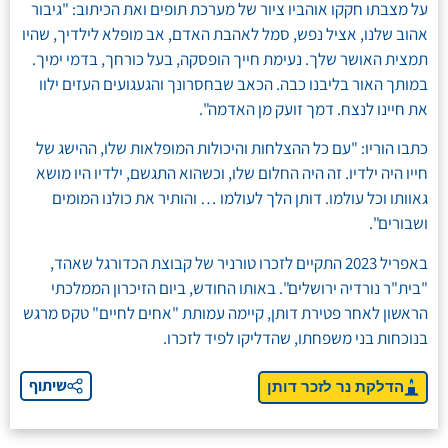
על מצבתו חקקו אוהביו ציור של מערכת תופים ואת הכיתוב: "גיבור
אהוב שלנו, אציל נפש, סמל לאהבת האדם, אב מופלא לילדיך, שהיו
תמצית האושר שלך. נעימת חייך הופסקה, בעל כורחך, בדמי ימיך.
במותך האור בליבנו כבה. הכאב שבחסרונך והגעגועים העזים ילוו
את חיינו לנצח. דמך זועק מן האדמה".
כתבו הוריו: "עם כל ההצלחות והיכולות המופלאות שלו, ההישג של
חייו היה ילדיו. זה היה החלום שלו, וכשהוא התגשם, ילדיו היו מושא
גאוותו וכל עולמו. דותן הלך לעולמו … והותיר את כולנו המומים
ושבורים".
באפריל 2023 התקיים לזכרו טורניר של קבוצת הכדורגל שאהד,
"בית"ר נורדיה ירושלים". באותו החודש, ביום הזיכרון הממלכתי
הראשון לאחר פטירת דותן, קיימה עמותת "אחים לחיים" טקס מרגש
בנוכחות בני משפחתו, שהדליקו לפיד לזכרו.
שיתוף
הדלקת נר לזכר דותן