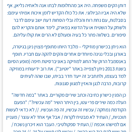
דותן הקים משפחה. היה אב מהחלומות לבתו אנה ולאחיה נליאן, אף
שלא היה אביו הביולוגי. את כל כולו הקדיש לזמן איכות אמיתי עימם:
בסבלנות, עם נחת רוח והכלה ובלי הסחות דעת ישב עימם לדבר
ולשחק על השטיח או על הדשא בפארק, לימד אותם והקריא להם
סיפורים. בשלווה פתר כל בעיה ומעולם לא הרים את קולו עליהם.
הוא ניחן בכישרון מוזיקלי – מלבד היותו מתופף מצוין ניגן בגיטרה,
באורגן ובכלי נגינה מיוחדים אחרים והקים להקה עם חבריו. תופף
באנסמבל הרוק של החוג למוזיקה באוניברסיטת חיפה (מופע הסיום
בשנת 2013 ניתן לצפייה באתר "יוטיוב"). את רוב ידיעותיו במוזיקה
למד בעצמו, ולתחביב זה ייעד חדר בביתו, שבו שהה לעיתים
קרובות, הִרבה לנגן והאזין למגוון סגנונות.
כן הפגין כישרון כתיבה וכתב שירים מקוריים. באתר "במה חדשה"
העלה כמה שירים פרי עטו, בין היתר השיר "מה עכשיו?": "הפעם
הקודמת נמחקה / עכשיו זה עכשיו, זה פה ועכשיו. // לא כדאי לעשות
תוכניות, / העתיד לא מבטיח לקרות / אבל אף אחד לא עוצר / מעניין
אם למישהו אכפת // העתיד ספקולטיבי. העבר הוא זיכרון נשכח /
מה שיש לכם ביד הוא ההווה. / עכשיו לכו תישנו על זה. // זה מכה