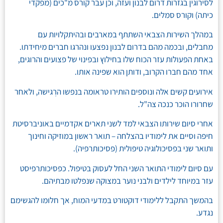
לסירוגין בגזרות דרום לבנון ועזה, וכן עבר קורס מ"כים (מפקדי
כיתה) וקורס סמלים.
במהלך השירות הצבאי השתתף במארבים ובהיתקלויות עם
מחבלים, ובכמה מהם בדרום לבנון נפצעו ונהרגו חברים מיחידתו.
באחת הפעולות עזר הכוח שלו בחילוץ ובפינוי של פצועים והרוגים,
אחד מהם חברו הקרוב, ודותן הוא שפינה אותו.
אירועים קשים אלה ונוספים הותירו טראומה בנפשו הרְגישה, ולאחר
שחרורו הוכר כנכה צה"ל.
אחרי סיום שירותו הצבאי למד לשני תארים אקדמיים באוניברסיטת
חיפה וסיים את לימודיו בהצלחה – תואר ראשון במוזיקה וחינוך
ותואר שני בפסיכולוגיה טיפולית (פסיכותרפיה).
עם סיום לימודי התואר השני החל לעסוק בטיפול. כפסיכותרפיסט
עזר במיוחד לילדים ולבני נוער במצוקה שנפלטו מבתיהם.
בהמשך התקבל ללימודי דוקטורט במדעי המוח, אך חלומו להגשימם
נגדע.