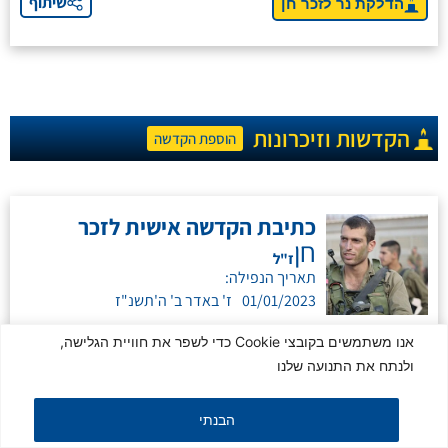
שיתוף
הדלקת נר לזכר חן
הקדשות וזיכרונות
הוספת הקדשה
כתיבת הקדשה אישית לזכר
חן
ז"ל
תאריך הנפילה:
01/01/2023
ז' באדר ב' ה'תשנ"ז
אנו משתמשים בקובצי Cookie כדי לשפר את חוויית הגלישה,
ולנתח את התנועה שלנו
עיצוב ובניית אתר:
CloseApp
|
הצהרת נגישות
הבנתי