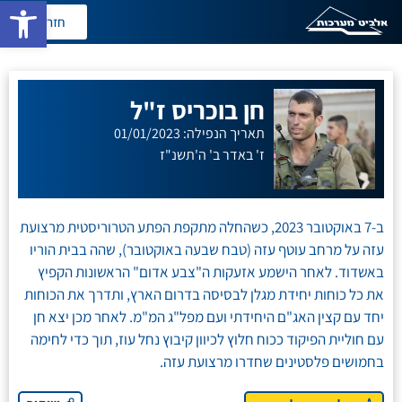
פתח סרגל
חזרה
חן בוכריס ז"ל
תאריך הנפילה: 01/01/2023
ז' באדר ב' ה'תשנ"ז
ב-7 באוקטובר 2023, כשהחלה מתקפת הפתע הטרוריסטית מרצועת
עזה על מרחב עוטף עזה (טבח שבעה באוקטובר), שהה בבית הוריו
באשדוד. לאחר הישמע אזעקות ה"צבע אדום" הראשונות הקפיץ
את כל כוחות יחידת מגלן לבסיסה בדרום הארץ, ותדרך את הכוחות
יחד עם קצין האג"ם היחידתי ועם מפל"ג המ"מ. לאחר מכן יצא חן
עם חוליית הפיקוד ככוח חלוץ לכיוון קיבוץ נחל עוז, תוך כדי לחימה
בחמושים פלסטינים שחדרו מרצועת עזה.