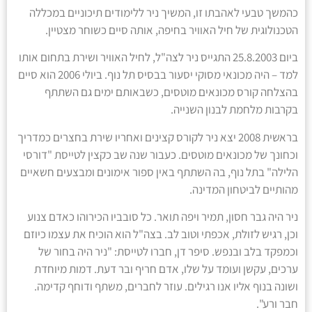
כהמשך טבעי לאהבתו זו, המשיך ניר ללימודים תיכוניים במכללה
הטכנולוגית של חיל האוויר בחיפה, אותה סיים כשוחר מצטיין.
ביום 25.8.2003 התגייס ניר לצה"ל, לחיל האוויר ושירת בתחום אותו
למד – היה מכונאי מסוקי יסעור בבסיס תל נוף. ביולי 2006 הוא סיים
בהצלחה קורס מכונאים מוטסים, כשבאותם ימים גם השתתף
בקרבות מלחמת לבנון השנייה.
בראשית 2008 יצא ניר לקורס קצינים ואחריו שירת בחצרים כמדריך
וכחונך של מכונאים מוטסים. כעבור שנה שב כקצין לטייסת "דורסי
הלילה" בתל נוף, בה השתתף באין ספור אימונים ומבצעים חשאיים
מהותיים לביטחון המדינה.
ניר היה גבר חסון, תמיר ויפה תואר. כל סובביו הכירוהו כאדם צנוע
וכן, רגיש לזולת, אכפתי וטוב לב. בצה"ל הוא הוכיח את עצמו כיוזם
וכמפקד בלב ובנפש. סיפר דן, חברו לטייסת: "ניר היה בחור של
ערכים, עקשן ועומד על שלו, אדם חריף ובר דעת. דמות מיוחדת
ושונה בנוף אליו אנו רגילים. עוזר לחברים, משתף ודוחף קדימה.
חבר ורע".