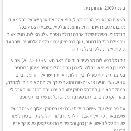
בשנת 2009 התחתן ניר.
בשעות הפנאי ניר הרבה לטייל, הוא אהב את ארץ ישראל בכל מאודו,
אהבתו לטבע הייתה גדולה והוא נהג לטייל בשבילי הארץ בכל
הזדמנות. בטיוליו שילב אהבה גדולה נוספת שלו: הצילום. מגיל צעיר
ניר צילם בכל הזדמנות, ואף בנה טיסן עם מצלמה אלחוטית, שתתעד
טיסות אשר נשלטו בשלט רחוק.
ניר נפל בפעילות מבצעית ביום ט"ו באב תש"ע (26.7.2010) שבוע
לפני כן הוא יצא, כחלוץ, לארגן מבחינה לוגיסטית אימון ברומניה
במסגרת שיתוף פעולה בין חילות האוויר הישראלי והרומני. ביום
25.7.2010 הגיעו אנשי הצוות והוא הצטרף אליהם לאימונים. למחרת,
במהלך האימון, התרסק מסוק יסעור בעת טיסה במזג אוויר ערפילי
בהרי הקרפטים, בדרום מערב רומניה, וכל אנשי הצוות ניספו.
עם ניר נפלו עוד שישה חיילים שנמצאו במסוק : אלוף משנה דניאל
שיפנבאור, סגן אלוף אבנר גולדמן, רב סרן יהל קשת, רב סרן ליאור
שי, רב סמל ראשון אורן כהן, והמשקיף הרומני קפטן סטפן קלאדיו
דרגנה.