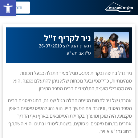
פתח סרגל
חזרה
ניר לקריף ז"ל
תאריך הנפילה: 26/07/2010
ט"ו אב תש"ע
ניר גדל בחיפה ובקרית אתא. מגיל צעיר התגלה כבעל תכונות
מנהיגותיות, כריזמטי ובעל נוכחות שלא ניתן להתעלם ממנה. הוא
היה ממובילי מועצת התלמידים בבית הספר התיכון.
אהבתו של ניר לתחום הטיסה החלה בגיל שמונה, בחוג טיסנים בבית
הספר היסודי, וניתבה את המשך חייו. הוא נהג להטיס טיסנים באופן
מקצועי, היה מוכן ומוערך בקהילת הטיסנאים בארץ ואף הדריך
אחרים בתחום טיסנים ומסוקים. בשנות לימודיו בתיכון הוא השתתף
בחוג גדנ"ע אוויר.